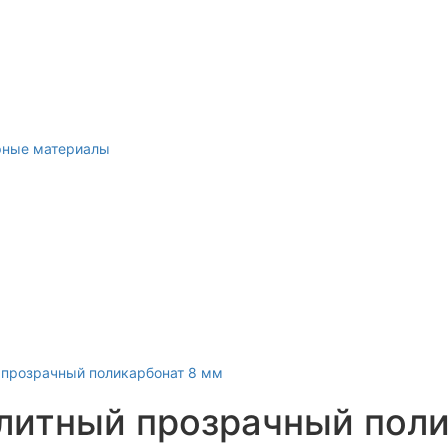
рные материалы
литный прозрачный поли