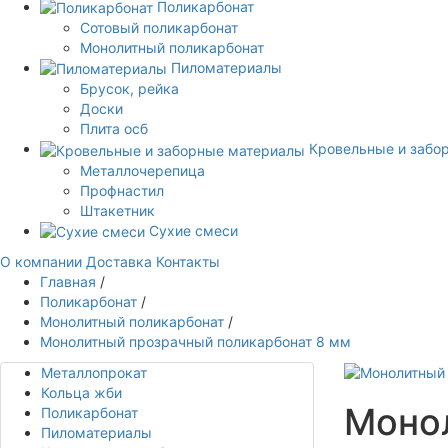
Поликарбонат
Сотовый поликарбонат
Монолитный поликарбонат
Пиломатериалы
Брусок, рейка
Доски
Плита осб
Кровельные и забо
Металлочерепица
Профнастил
Штакетник
Сухие смеси
О компании
Доставка
Контакты
Главная
/
Поликарбонат
/
Монолитный поликарбонат
/
Монолитный прозрачный поликарбонат 8 мм
Металлопрокат
Кольца жби
Моно
Поликарбонат
Пиломатериалы