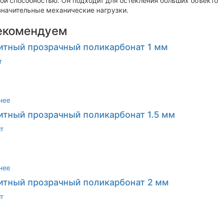
ой способностью. Он подходит для остекления больших объект
начительные механические нагрузки.
екомендуем
тный прозрачный поликарбонат 1 мм
т
нее
тный прозрачный поликарбонат 1.5 мм
т
нее
тный прозрачный поликарбонат 2 мм
т