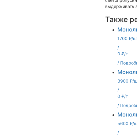
светопропускн
выдерживать з
Также р
Моноли
1700 ₽/ш
/
0 ₽/т
/
Подроб
Моноли
3900 ₽/ш
/
0 ₽/т
/
Подроб
Моноли
5600 ₽/ш
/