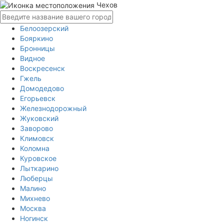
Чехов
Белоозерский
Бояркино
Бронницы
Видное
Воскресенск
Гжель
Домодедово
Егорьевск
Железнодорожный
Жуковский
Заворово
Климовск
Коломна
Куровское
Лыткарино
Люберцы
Малино
Михнево
Москва
Ногинск