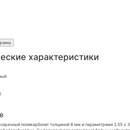
орзину
еские характеристики
ный
5
е
озрачный поликарбонат толщиной 8 мм и параметрами 2.05 х 3