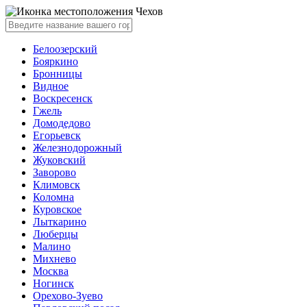
Чехов
Белоозерский
Бояркино
Бронницы
Видное
Воскресенск
Гжель
Домодедово
Егорьевск
Железнодорожный
Жуковский
Заворово
Климовск
Коломна
Куровское
Лыткарино
Люберцы
Малино
Михнево
Москва
Ногинск
Орехово-Зуево