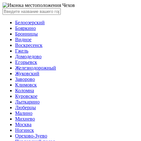
Чехов
Белоозерский
Бояркино
Бронницы
Видное
Воскресенск
Гжель
Домодедово
Егорьевск
Железнодорожный
Жуковский
Заворово
Климовск
Коломна
Куровское
Лыткарино
Люберцы
Малино
Михнево
Москва
Ногинск
Орехово-Зуево