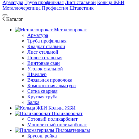
Арматура
Труба профильная
Лист стальной
Кольца ЖБИ
Металлочерепица
Профнастил
Штакетник
Каталог
Металлопрокат
Арматура
Труба профильная
Квадрат стальной
Лист стальной
Полоса стальная
Винтовые сваи
Уголок стальной
Швеллер
Вязальная проволока
Композитная арматура
Сетка сварная
Круглая труба
Балка
Кольца ЖБИ
Поликарбонат
Сотовый поликарбонат
Монолитный поликарбонат
Пиломатериалы
Брусок, рейка