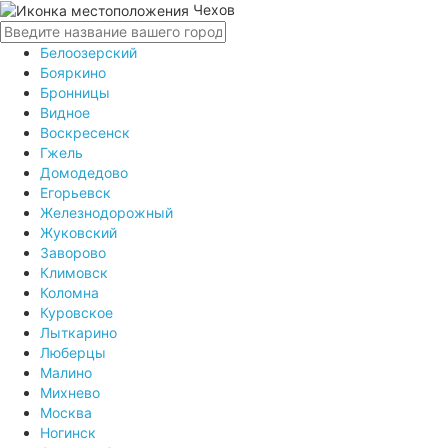
Чехов
Белоозерский
Бояркино
Бронницы
Видное
Воскресенск
Гжель
Домодедово
Егорьевск
Железнодорожный
Жуковский
Заворово
Климовск
Коломна
Куровское
Лыткарино
Люберцы
Малино
Михнево
Москва
Ногинск