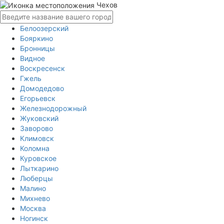
Чехов
Белоозерский
Бояркино
Бронницы
Видное
Воскресенск
Гжель
Домодедово
Егорьевск
Железнодорожный
Жуковский
Заворово
Климовск
Коломна
Куровское
Лыткарино
Люберцы
Малино
Михнево
Москва
Ногинск